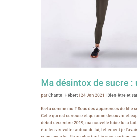
Ma désintox de sucre : 
par
Chantal Hébert
|
24 Jan 2021
|
Bien-être et sa
Es-tu comme moi? Sous des apparences de fille sér
Celle qui est curieuse et qui aime découvrir et ex
début décembre 2019, ma nouvelle lubie lui a fait l
étoiles virevolter autour de lui, tellement je l’ava
sucre avec lui. Un an plus tard, je vous partage n