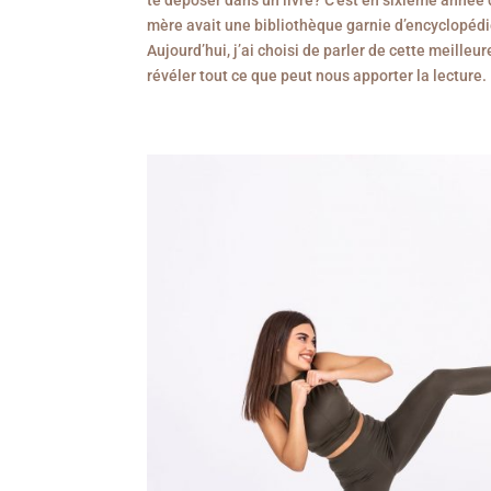
te déposer dans un livre? C’est en sixième année
mère avait une bibliothèque garnie d’encyclopédies 
Aujourd’hui, j’ai choisi de parler de cette meill
révéler tout ce que peut nous apporter la lecture.