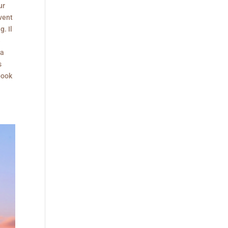
ur
vent
. Il
e
ça
s
book