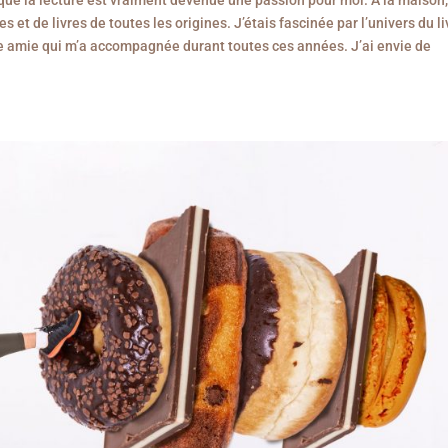
 que la lecture est vraiment devenue une passion pour moi. À la maison
et de livres de toutes les origines. J’étais fascinée par l’univers du li
eure amie qui m’a accompagnée durant toutes ces années. J’ai envie de