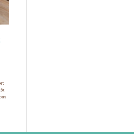
t
 et
tôt
 pas