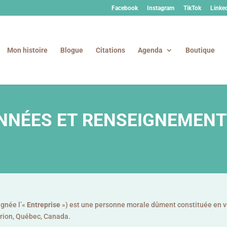
Facebook
Instagram
TikTok
Linke
Mon histoire
Blogue
Citations
Agenda
Boutique
ONNÉES ET RENSEIGNEMEN
ignée l’«
Entreprise
») est une personne morale dûment constituée en v
Dorion, Québec, Canada.