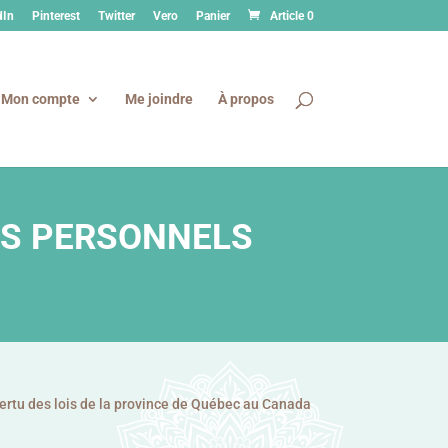
dIn
Pinterest
Twitter
Vero
Panier
Article 0
Mon compte
Me joindre
À propos
TS PERSONNELS
ertu des lois de la province de Québec au Canada