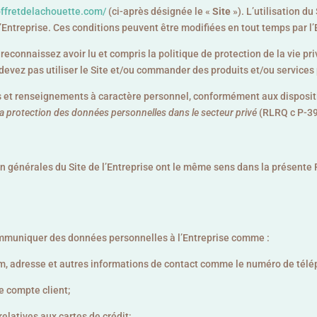
coffretdelachouette.com/
(ci-après désignée le «
Site
»). L’utilisation du
l’Entreprise. Ces conditions peuvent être modifiées en tout temps par l’
t reconnaissez avoir lu et compris la politique de protection de la vie pr
 devez pas utiliser le Site et/ou commander des produits et/ou services p
ns et renseignements à caractère personnel, conformément aux disposi
 la protection des données personnelles dans le secteur privé
(RLRQ c P-39
ion générales du Site de l’Entreprise ont le même sens dans la présente
 communiquer des données personnelles à l’Entreprise comme :
nom, adresse et autres informations de contact comme le numéro de télép
re compte client;
relatives aux cartes de crédit;