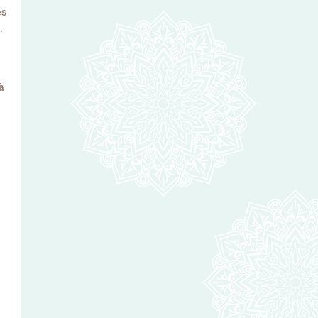
es
.
 à