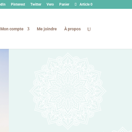
edIn
Pinterest
Twitter
Vero
Panier
Article 0
Mon compte
Me joindre
À propos