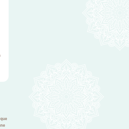
n
n que
 une