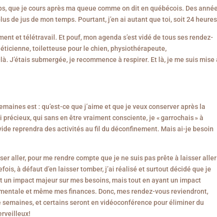
ps, que je cours après ma queue comme on dit en québécois. Des anné
plus de jus de mon temps. Pourtant, j’en ai autant que toi, soit 24 heures
ement et télétravail. Et pouf, mon agenda s’est vidé de tous ses rendez-
ticienne, toiletteuse pour le chien, physiothérapeute,
à. J’étais submergée, je recommence à respirer. Et là, je me suis mise
maines est : qu’est-ce que j’aime et que je veux conserver après la
écieux, qui sans en être vraiment consciente, je « garrochais » à
de reprendra des activités au fil du déconfinement. Mais ai-je besoin
er aller, pour me rendre compte que je ne suis pas prête à laisser aller
ois, à défaut d’en laisser tomber, j’ai réalisé et surtout décidé que je
t un impact majeur sur mes besoins, mais tout en ayant un impact
 mentale et même mes finances. Donc, mes rendez-vous reviendront,
e semaines, et certains seront en vidéoconférence pour éliminer du
rveilleux!