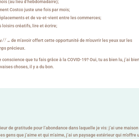
mois (au lieu d’hebdomadaire);
ent Costco juste une fois par mois;
éplacements et de va-et-vient entre les commerces;
isirs créatifs, lire et écrire;
e!! »
de m’avoir offert cette opportunité de m’ouvrir les yeux sur les
mps précieux.
de conscience que tu fais grâce à la COVID-19? Oui, tu as bien lu, j’ai bie
vaises choses, il y a du bon.
eur de gratitude pour l’abondance dans laquelle je vis: j’ai une maiso
i des gens que j’aime et qui m’aime, j’ai un paysage extérieur qui m’offre