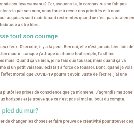
grands bouleversements? Car, avouons-le, le coronavirus ne fait pas
elons-la par son nom, nous force à revoir nos priorités et à nous
 pour acquises sont maintenant restreintes quand ce n’est pas totaleme
habituée à être libre.
sse tout son courage
ux feux. D’un côté, il y a la peur. Ben oui, elle n’est jamais bien loin de
t d’en mourir. Lorsque j’attrape un rhume tout simple, l’asthme
is mois. Quand ça va bien, je ne fais que tousser, mais quand ça va
me si un petit vaisseau éclatait à force de tousser. Donc, quand je vois
 l’effet mortel que COVID-19 pourrait avoir. Juste de l’écrire, j’ai une
 ou plutôt les prises de conscience que ça m’amène. J’agrandis ma zone
aux horizons et je trouve que ce n’est pas si mal au bout du compte.
u pied du mur?
ger de changer les choses et faire preuve de créativité pour trouver des