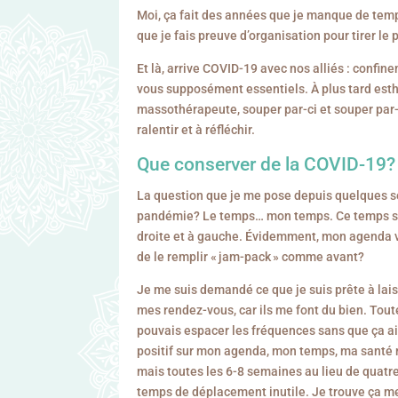
Moi, ça fait des années que je manque de tem
que je fais preuve d’organisation pour tirer le 
Et là, arrive COVID-19 avec nos alliés : confin
vous supposément essentiels. À plus tard esthé
massothérapeute, souper par-ci et souper par-l
ralentir et à réfléchir.
Que conserver de la COVID-19?
La question que je me pose depuis quelques se
pandémie? Le temps… mon temps. Ce temps si pr
droite et à gauche. Évidemment, mon agenda vi
de le remplir « jam-pack » comme avant?
Je me suis demandé ce que je suis prête à laiss
mes rendez-vous, car ils me font du bien. Toutef
pouvais espacer les fréquences sans que ça ai
positif sur mon agenda, mon temps, ma santé
mais toutes les 6-8 semaines au lieu de quatr
temps de déplacement inutile. Je trouve ça me