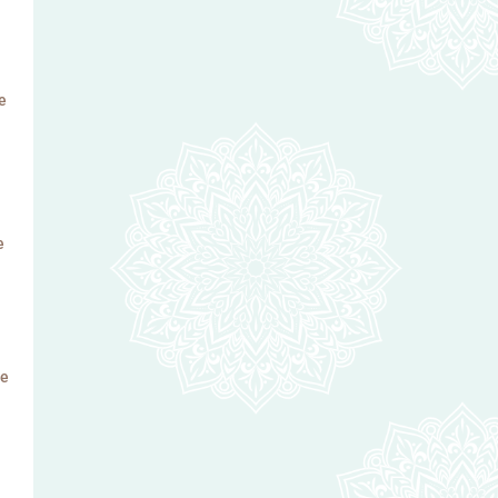
ie
e
le